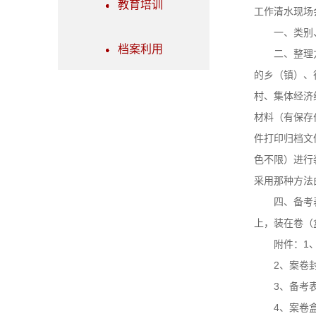
教育培训
工作清水现场
一、类别、保
档案利用
二、整理方法
的乡（镇）、
村、集体经济
材料（有保存
件打印归档文
色不限）进行
采用那种方法
四、备考表：
上，装在卷（
附件：1、甘
2、案卷封
3、备考
4、案卷盒