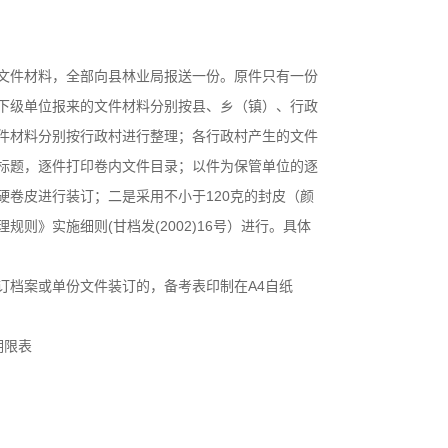
件材料，全部向县林业局报送一份。原件只有一份
下级单位报来的文件材料分别按县、乡（镇）、行政
件材料分别按行政村进行整理；各行政村产生的文件
标题，逐件打印卷内文件目录；以件为保管单位的逐
卷皮进行装订；二是采用不小于120克的封皮（颜
》实施细则(甘档发(2002)16号）进行。具体
档案或单份文件装订的，备考表印制在A4自纸
期限表