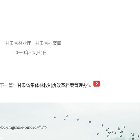
省档案局
七日
下一篇：
甘肃省集体林权制度改革档案管理办法
a-bd-imgshare-binded="1">
图