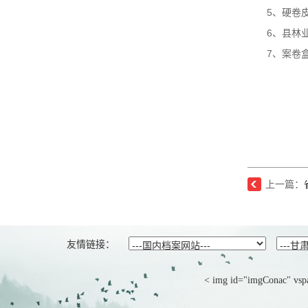
5、硬卷皮
6、县林业
7、案卷盒
甘
二
上一篇：
友情链接：
< img id="imgConac" vspa