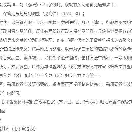
会议精神，对《办法》进行了修订，现就有关问题补充通知如下：
管期限划分的调整（见附件1—1至1—3）；
：以保管期限一年度一机构一类别进行，各乡（镇）、行政村形成的文
行政村保存复印件，原件有两份的行政村保存复印件。县级林业局保存的
组织等来文单位分别进行整理；各乡（镇）保存的下级单位报来的各类文
价值的上级来文）按类别进行整理。以卷为保管单位的应编写规范的案卷
件目录。三、案卷装订：以卷为单位整理的，装订方法有两种：一是采用硬
装订，然后装盒。以件为单位整理的，装订方法按照甘肃省《归档文件整理规则
由各县（区）确定，但一个县（区）的装订方法应统一。
采用软卷皮装订档案的，备考表可直接印制在封底上；采用硬卷皮装订
盒）内即可。
肃省集体林权制度改革档案（市、县、区、行政村）归档范围与保管
面
表
封面（用于软卷皮）