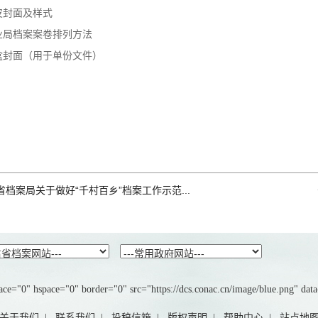
封面及样式
局档案案卷排列方法
封面（用于单份文件）
肃省林业厅 甘肃
0一0年七月
省档案局关于做好“千村百乡”档案工作示范...
ce="0" hspace="0" border="0" src="https://dcs.conac.cn/image/blue.png" dat
关于我们
|
联系我们
|
投稿信箱
|
版权声明
|
帮助中心
|
站点地