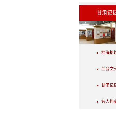
甘肃记
档海拾
兰台文
甘肃记
名人档