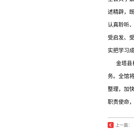
述精辟，
认真聆听
受启发、
实把学习
金塔县
务。全馆
整理，加
职责使命
上一篇：