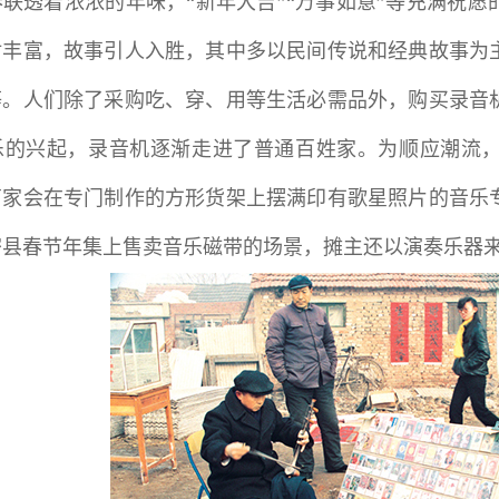
联透着浓浓的年味，“新年大吉”“万事如意”等充满祝
材丰富，故事引人入胜，其中多以民间传说和经典故事为
等。人们除了采购吃、穿、用等生活必需品外，购买录音机
乐的兴起，录音机逐渐走进了普通百姓家。为顺应潮流
商家会在专门制作的方形货架上摆满印有歌星照片的音乐
高密县春节年集上售卖音乐磁带的场景，摊主还以演奏乐器