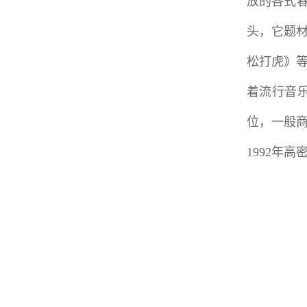
放的各式春
头，它题
松打虎》
着流行音
位，一般
1992年