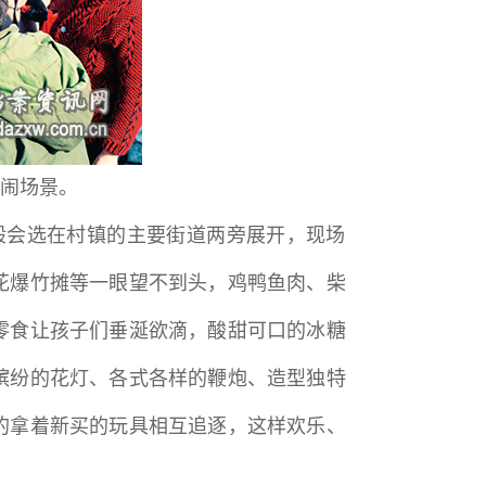
热闹场景。
般会选在村镇的主要街道两旁展开，现场
花爆竹摊等一眼望不到头，鸡鸭鱼肉、柴
零食让孩子们垂涎欲滴，酸甜可口的冰糖
缤纷的花灯、各式各样的鞭炮、造型独特
的拿着新买的玩具相互追逐，这样欢乐、