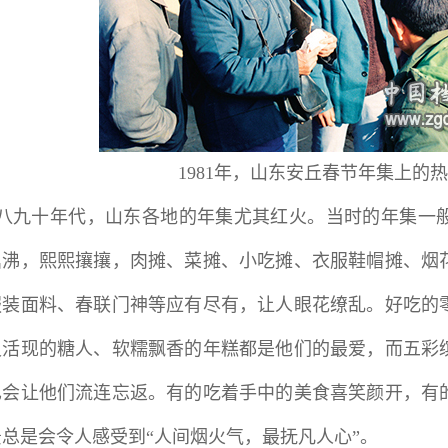
1981年，山东安丘春节年集上的
纪八九十年代，山东各地的年集尤其红火。当时的年集一
鼎沸，熙熙攘攘，肉摊、菜摊、小吃摊、衣服鞋帽摊、烟
服装面料、春联门神等应有尽有，让人眼花缭乱。好吃的
灵活现的糖人、软糯飘香的年糕都是他们的最爱，而五彩
也会让他们流连忘返。有的吃着手中的美食喜笑颜开，有
总是会令人感受到“人间烟火气，最抚凡人心”。