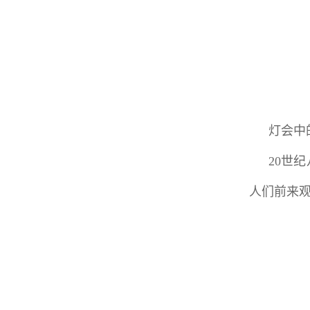
灯会中
20世
人们前来