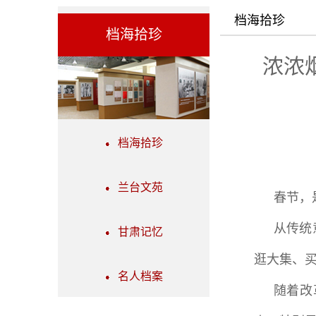
档海拾珍
档海拾珍
浓浓
档海拾珍
兰台文苑
春节，
从传统
甘肃记忆
逛大集、
名人档案
随着改