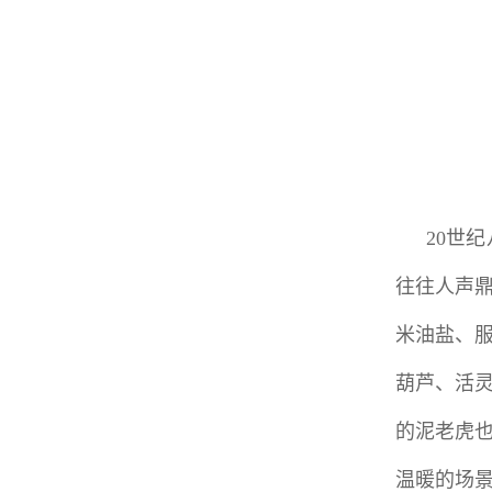
20世
往往人声
米油盐、
葫芦、活
的泥老虎
温暖的场景