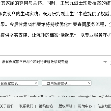
及其家属的尊崇与关怀。同时，王恩九烈士珍贵档案的成
”职责使命的生动实践，既为研究烈士生平事迹提供了权威
成果。今后甘肃省档案馆将持续优化档案查阅服务流程，
提供坚实支撑，让沉睡的档案“活起来”，以专业服务守
甘肃省档案馆召开树立和践行正确政绩观专题...
下一
ce="0" hspace="0" border="0" src="https://dcs.conac.cn/image/blue.png" dat
关于我们
|
联系我们
|
投稿信箱
|
版权声明
|
帮助中心
|
站点地