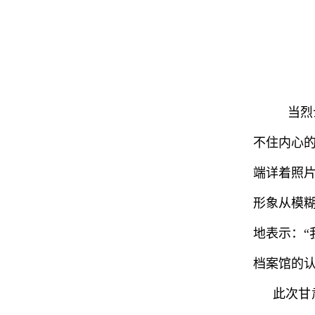
当烈士
不住内心
端详着照
形象从模
地表示：“
档案馆的认
此次甘