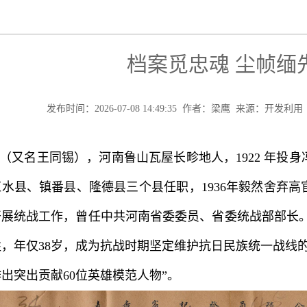
档案觅忠魂 尘帧缅
发布时间：2026-07-08 14:49:35 作者：梁鹰 来源：开
（又名王同锡），河南鲁山瓦屋长畛地人，1922 年投
水县、镇番县、隆德县三个县任职，1936年毅然舍弃
展统战工作，曾任中共河南省委委员、省委统战部部长。19
，年仅38岁，成为抗战时期坚定维护抗日民族统一战线的革
出突出贡献60位英雄模范人物”。