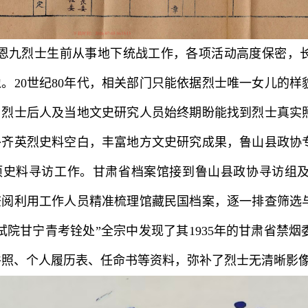
恩九烈士生前从事地下统战工作，各项活动高度保密，
。20世纪80年代，相关部门只能依据烈士唯一女儿的
，烈士后人及当地文史研究人员始终期盼能找到烈士真实
补齐英烈史料空白，丰富地方文史研究成果，鲁山县政协
项史料寻访工作。甘肃省档案馆接到鲁山县政协寻访组
查阅利用工作人员精准梳理馆藏民国档案，逐一排查筛选
试院甘宁青考铨处”全宗中发现了其1935年的甘肃省禁
件照、个人履历表、任命书等资料，弥补了烈士无清晰影