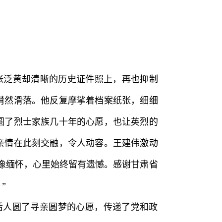
泛黄却清晰的历史证件照上，再也抑制
潸然滑落。他反复摩挲着档案纸张，细细
圆了烈士家族几十年的心愿，也让英烈的
亲情在此刻交融，令人动容。王建伟激动
画像缅怀，心里始终留有遗憾。感谢甘肃省
”
后人圆了寻亲圆梦的心愿，传递了党和政