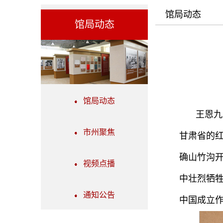
馆局动态
馆局动态
馆局动态
王恩九
市州聚焦
甘肃省的红
确山竹沟开
视频点播
中壮烈牺牲
通知公告
中国成立作