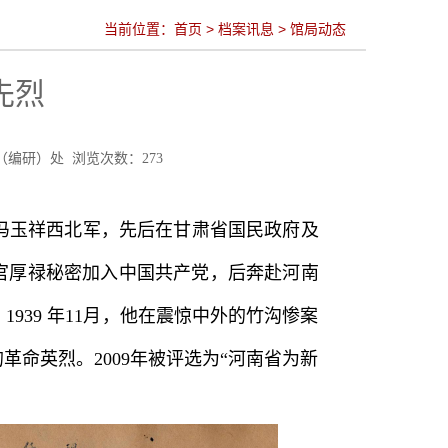
当前位置：
首页
>
档案讯息
>
馆局动态
先烈
发利用（编研）处 浏览次数：
273
身冯玉祥西北军，先后在甘肃省国民政府及
高官厚禄秘密加入中国共产党，后奔赴河南
39 年11月，他在震惊中外的竹沟惨案
命英烈。2009年被评选为“河南省为新