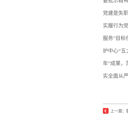
要批示精神
党建是失
实履行为党
服务”目
护中心“
年”成果
实全面从
上一篇：