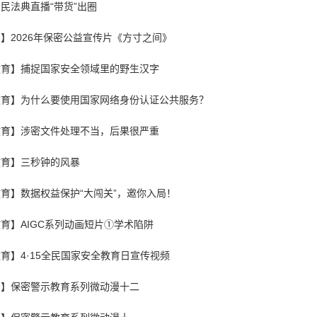
民法典直播“带货”出圈
】2026年保密公益宣传片《方寸之间》
教育】捕捉国家安全领域里的野生汉字
教育】为什么要使用国家网络身份认证公共服务？
教育】涉密文件处理不当，后果很严重
教育】三秒钟的风暴
育】数据权益保护“大闯关”，邀你入局！
育】AIGC系列动画短片①学术陷阱
育】4·15全民国家安全教育日宣传视频
月】保密警示教育系列微动漫十二