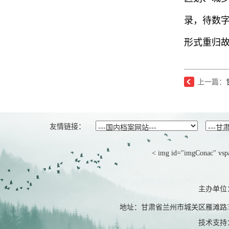
录，待数
形式重归
上一篇：
友情链接：
< img id="imgConac" vspa
主办单位
地址：甘肃省兰州市城关区雁滩路368
技术支持：