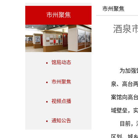
市州聚焦
市州聚焦
酒泉
馆局动态
为加强
市州聚焦
泉、高台两
案馆向高
视频点播
域壁垒，
通知公告
目前，
区划、城乡