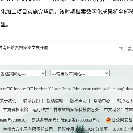
字化加工项目实施完毕后，该时期档案数字化成果将全部
故里。
甘南州珍贵档案图文展开展
下一篇
ce="0" hspace="0" border="0" src="https://dcs.conac.cn/image/blue.png" dat
关于我们
|
联系我们
|
投稿信箱
|
版权声明
|
帮助中心
|
站点地
：甘肃省档案馆 运行维护：甘肃省档案馆科技信息处 中文域名：甘肃
甘公网安备 62
0号(730010)
网站备案序号：陇ICP备17003853号-1
兰州大方电子有限责任公司 建议使用 1280x1024 分辨率 IE8.0以