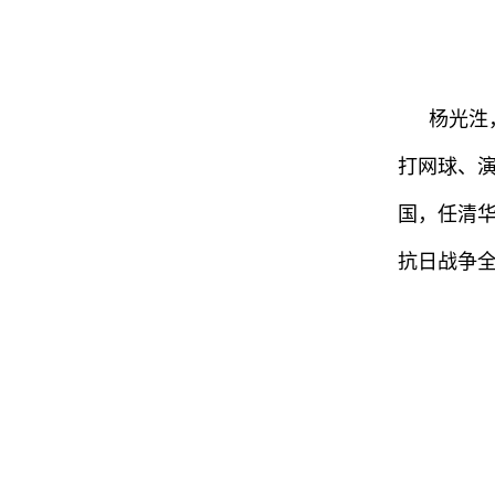
杨光泩
打网球、演
国，任清
抗日战争