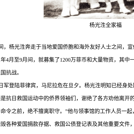
杨光泩全家福
间，杨光泩奔走于当地爱国侨胞和海外友好人士之间，宣
41年4月至9月间，就募集了1200万菲币和大量物资，
祖国抗战。
，日军登陆菲律宾，马尼拉危在旦夕。杨光泩明知已经身
别是抗日救国运动中的侨界领袖们，谢绝了各方劝他离开的
奉命令之前，绝不擅离职守。”他与领事馆的工作人员一起
烧毁各种爱国捐款存据、救国公债登记表及其他重要文件