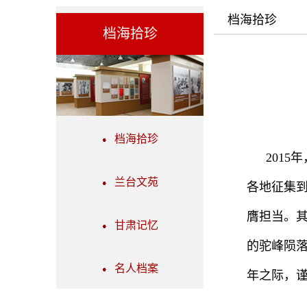
档海拾珍
档海拾珍
档海拾珍
201
兰台文苑
各地征集
膺担当。
甘肃记忆
的驼峰陨落
名人档案
年之际，