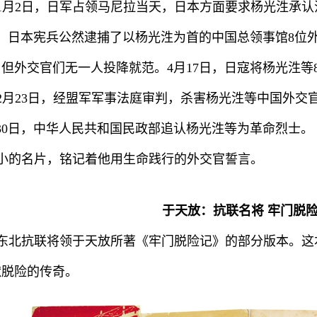
2年1月2日，日军占领马尼拉当天，日本方面要求杨光泩承
，日本宪兵公然逮捕了以杨光泩为首的中国总领事馆8位
但外交官们无一人投降就范。4月17日，日寇将杨光泩等
6年2月23日，经盟军军事法庭审判，杀害杨光泩等中国外
1月30日，中华人民共和国民政部追认杨光泩等为革命烈士。
小的名片，铭记着他用生命践行的外交官誓言。
于天放：抗联名将 牢门脱
东北抗联将领于天放所著《牢门脱险记》的部分版本。这
狱脱险的传奇。