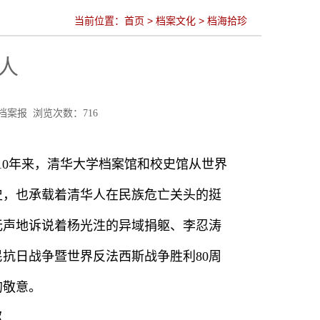
当前位置：
首页
>
档案文化
>
档海拾珍
人
：中国档案报 浏览次数：
716
。10年来，清华大学档案馆和校史馆从世界
史，也承载着清华人在民族危亡关头的挺
无声地诉说着杨光泩的异域捐躯、李忍涛
抗日战争暨世界反法西斯战争胜利80周
的敬意。
躯