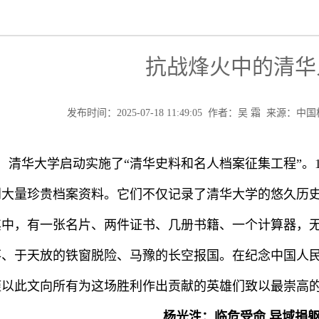
抗战烽火中的清华
发布时间：2025-07-18 11:49:05 作者：吴 霜 来源
5年，清华大学启动实施了“清华史料和名人档案征集工程”
到大量珍贵档案资料。它们不仅记录了清华大学的悠久历
其中，有一张名片、两件证书、几册书籍、一个计算器，
、于天放的铁窗脱险、马豫的长空报国。在纪念中国人民
谨以此文向所有为这场胜利作出贡献的英雄们致以最崇高
杨光泩：临危受命 异域捐