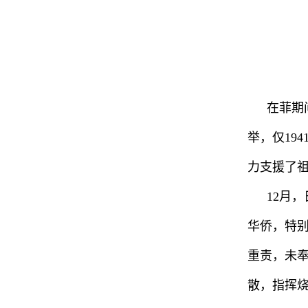
在菲期
举，仅19
力支援了
12月
华侨，特
重责，未
散，指挥