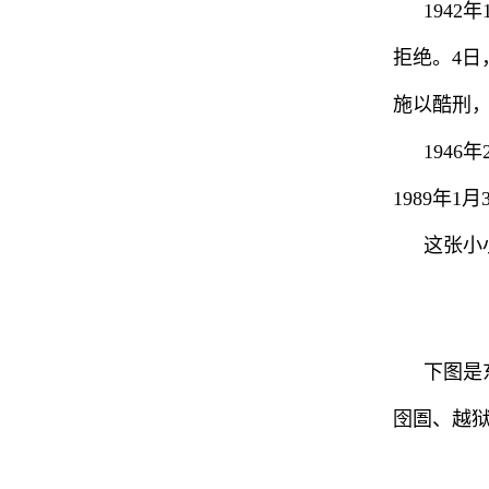
194
拒绝。4日
施以酷刑，
194
1989年
这张小
下图是
囹圄、越