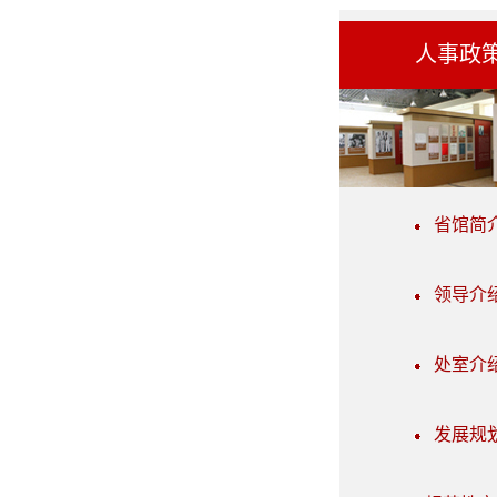
人事政
省馆简
领导介
处室介
发展规